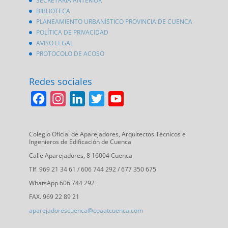
SECRETARÍA ANTERIOR
BIBLIOTECA
PLANEAMIENTO URBANÍSTICO PROVINCIA DE CUENCA
POLÍTICA DE PRIVACIDAD
AVISO LEGAL
PROTOCOLO DE ACOSO
Redes sociales
F
I
L
T
Y
a
n
i
w
o
c
s
n
i
u
Colegio Oficial de Aparejadores, Arquitectos Técnicos e
Ingenieros de Edificación de Cuenca
e
t
k
t
T
Calle Aparejadores, 8 16004 Cuenca
b
a
e
t
u
Tlf. 969 21 34 61 / 606 744 292 / 677 350 675
o
g
d
e
b
WhatsApp 606 744 292
o
r
I
r
e
FAX. 969 22 89 21
k
a
n
C
aparejadorescuenca@coaatcuenca.com
m
h