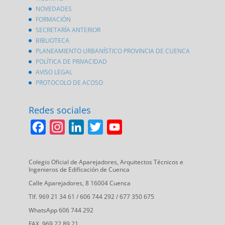
NOVEDADES
FORMACIÓN
SECRETARÍA ANTERIOR
BIBLIOTECA
PLANEAMIENTO URBANÍSTICO PROVINCIA DE CUENCA
POLÍTICA DE PRIVACIDAD
AVISO LEGAL
PROTOCOLO DE ACOSO
Redes sociales
F
I
L
T
Y
a
n
i
w
o
c
s
n
i
u
Colegio Oficial de Aparejadores, Arquitectos Técnicos e
Ingenieros de Edificación de Cuenca
e
t
k
t
T
Calle Aparejadores, 8 16004 Cuenca
b
a
e
t
u
Tlf. 969 21 34 61 / 606 744 292 / 677 350 675
o
g
d
e
b
WhatsApp 606 744 292
o
r
I
r
e
FAX. 969 22 89 21