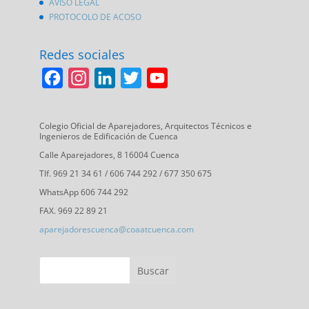
AVISO LEGAL
PROTOCOLO DE ACOSO
Redes sociales
F
I
L
T
Y
a
n
i
w
o
c
s
n
i
u
Colegio Oficial de Aparejadores, Arquitectos Técnicos e
Ingenieros de Edificación de Cuenca
e
t
k
t
T
Calle Aparejadores, 8 16004 Cuenca
b
a
e
t
u
Tlf. 969 21 34 61 / 606 744 292 / 677 350 675
o
g
d
e
b
WhatsApp 606 744 292
o
r
I
r
e
FAX. 969 22 89 21
k
a
n
C
aparejadorescuenca@coaatcuenca.com
m
h
a
n
n