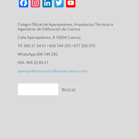
F
I
L
T
Y
a
n
i
w
o
c
s
n
i
u
Colegio Oficial de Aparejadores, Arquitectos Técnicos e
Ingenieros de Edificación de Cuenca
e
t
k
t
T
Calle Aparejadores, 8 16004 Cuenca
b
a
e
t
u
Tlf. 969 21 34 61 / 606 744 292 / 677 350 675
o
g
d
e
b
WhatsApp 606 744 292
o
r
I
r
e
FAX. 969 22 89 21
k
a
n
C
aparejadorescuenca@coaatcuenca.com
m
h
a
n
n
e
l