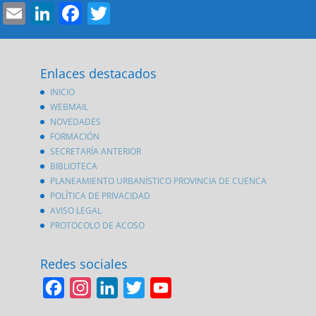
Email
LinkedIn
Facebook
Twitter
Enlaces destacados
INICIO
WEBMAIL
NOVEDADES
FORMACIÓN
SECRETARÍA ANTERIOR
BIBLIOTECA
PLANEAMIENTO URBANÍSTICO PROVINCIA DE CUENCA
POLÍTICA DE PRIVACIDAD
AVISO LEGAL
PROTOCOLO DE ACOSO
Redes sociales
F
I
L
T
Y
a
n
i
w
o