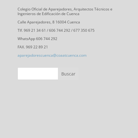
c
s
n
i
u
Colegio Oficial de Aparejadores, Arquitectos Técnicos e
Ingenieros de Edificación de Cuenca
e
t
k
t
T
Calle Aparejadores, 8 16004 Cuenca
b
a
e
t
u
Tlf. 969 21 34 61 / 606 744 292 / 677 350 675
o
g
d
e
b
WhatsApp 606 744 292
o
r
I
r
e
FAX. 969 22 89 21
k
a
n
C
aparejadorescuenca@coaatcuenca.com
m
h
a
n
n
e
l