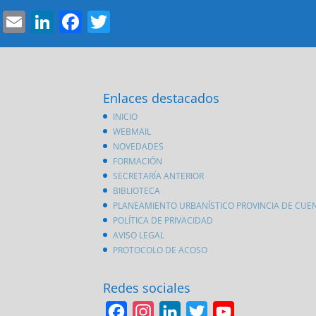
Email
LinkedIn
Facebook
Twitter
Enlaces destacados
INICIO
WEBMAIL
NOVEDADES
FORMACIÓN
SECRETARÍA ANTERIOR
BIBLIOTECA
PLANEAMIENTO URBANÍSTICO PROVINCIA DE CUE
POLÍTICA DE PRIVACIDAD
AVISO LEGAL
PROTOCOLO DE ACOSO
Redes sociales
F
I
L
T
Y