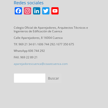
Redes sociales
F
I
L
T
Y
a
n
i
w
o
c
s
n
i
u
Colegio Oficial de Aparejadores, Arquitectos Técnicos e
Ingenieros de Edificación de Cuenca
e
t
k
t
T
Calle Aparejadores, 8 16004 Cuenca
b
a
e
t
u
Tlf. 969 21 34 61 / 606 744 292 / 677 350 675
o
g
d
e
b
WhatsApp 606 744 292
o
r
I
r
e
FAX. 969 22 89 21
k
a
n
C
aparejadorescuenca@coaatcuenca.com
m
h
a
n
n
e
l