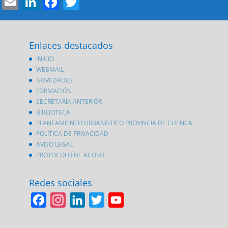
Email
LinkedIn
Facebook
Twitter
Enlaces destacados
INICIO
WEBMAIL
NOVEDADES
FORMACIÓN
SECRETARÍA ANTERIOR
BIBLIOTECA
PLANEAMIENTO URBANÍSTICO PROVINCIA DE CUENCA
POLÍTICA DE PRIVACIDAD
AVISO LEGAL
PROTOCOLO DE ACOSO
Redes sociales
F
I
L
T
Y
a
n
i
w
o