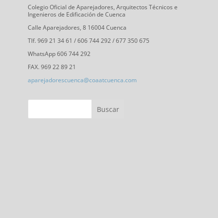
c
s
n
i
u
Colegio Oficial de Aparejadores, Arquitectos Técnicos e
Ingenieros de Edificación de Cuenca
e
t
k
t
T
Calle Aparejadores, 8 16004 Cuenca
b
a
e
t
u
Tlf. 969 21 34 61 / 606 744 292 / 677 350 675
o
g
d
e
b
WhatsApp 606 744 292
o
r
I
r
e
FAX. 969 22 89 21
k
a
n
C
aparejadorescuenca@coaatcuenca.com
m
h
a
n
n
e
l